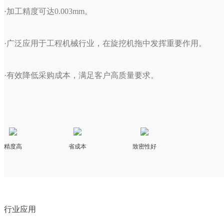
·加工精度可达0.003mm。
·广泛应用于工程机械行业，在旋挖机拖中发挥重要作用。
·有效降低采购成本，满足客户高质量要求。
精度高
省成本
致密性好
行业应用