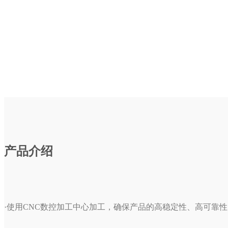
产品介绍
·使用CNC数控加工中心加工，确保产品的高稳定性、高可靠性