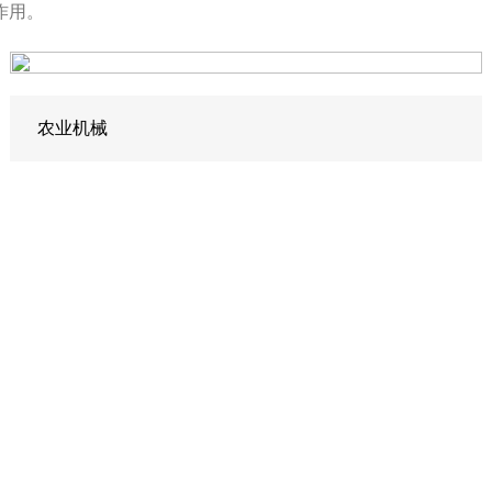
作用。
农业机械
品中心
新闻动态
投资者关系
密制造
新闻资讯
公告
料中心
投资者热线
投资者教育