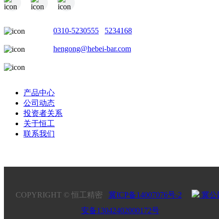
电话：
0310-5230555
/
5234168
邮箱：
hengong@hebei-bar.com
地址：河北省邯郸市成安县商城工业园
产品中心
公司动态
投资者关系
关于恒工
联系我们
COPYRIGHT © 恒工精密
冀ICP备14007076号-2
冀公
安备13042402000172号